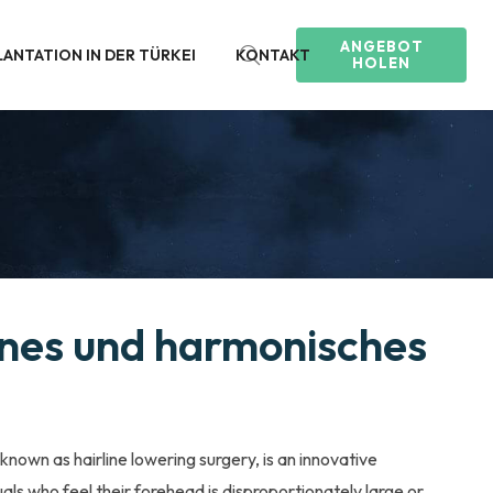
ANGEBOT
ANTATION IN DER TÜRKEI
KONTAKT
HOLEN
enes und harmonisches
known as hairline lowering surgery, is an innovative
ls who feel their forehead is disproportionately large or