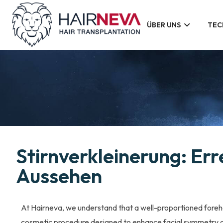
ÜBER UNS
TEC
Stirnverkleinerung: Er
Aussehen
At Hairneva, we understand that a well-proportioned forehead
cosmetic procedure designed to enhance facial symmetry and 