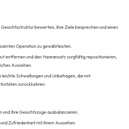
 Gesichtsstruktur bewerten, Ihre Ziele besprechen und einen
gesamten Operation zu gewährleisten.
ut entfernen und den Haaransatz sorgfältig repositionieren,
liches Aussehen.
n leichte Schwellungen und Unbehagen, die mit
ivitäten zurückkehren.
 und Ihre Gesichtszüge ausbalancieren.
 und Zufriedenheit mit ihrem Aussehen.