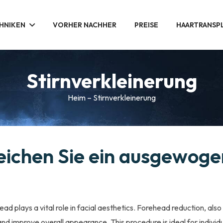
HNIKEN
VORHER NACHHER
PREISE
HAARTRANSPL
Stirnverkleinerung
Heim
–
Stirnverkleinerung
reichen Sie ein ausgewog
 plays a vital role in facial aesthetics. Forehead reduction, also 
improve overall appearance. This procedure is ideal for individua